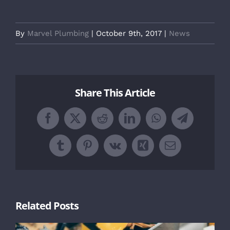
By
Marvel Plumbing
|
October 9th, 2017
|
News
Share This Article
Facebook
X
Reddit
LinkedIn
WhatsApp
Telegram
Tumblr
Pinterest
Vk
Xing
Email
Related Posts