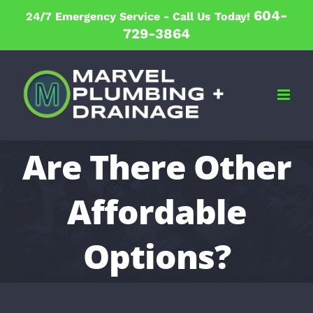
Skip
604-
24/7 Emergency Service -
Call Us Today!
to
729-3864
content
Are There Other
Affordable
Options?